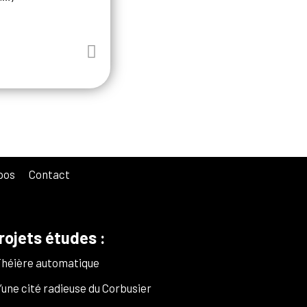
pos
Contact
rojets études :
Théière automatique
une cité radieuse du Corbusier