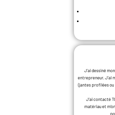
J’ai dessiné mon 
entrepreneur. J’ai m
(jantes profilées ou
J’ai contacté TC
matériau et m’on
po