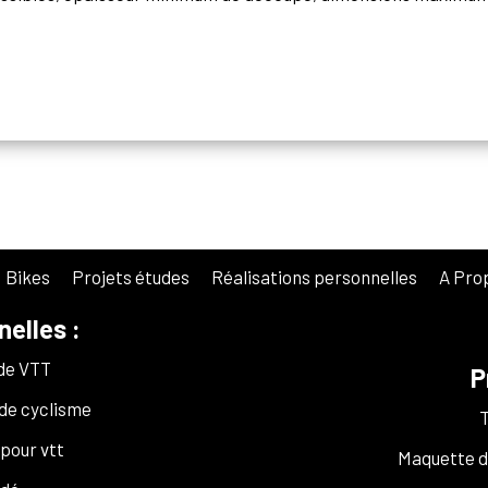
 Bikes
Projets études
Réalisations personnelles
A Pro
nelles :
 de VTT
P
de cyclisme
pour vtt
Maquette d’