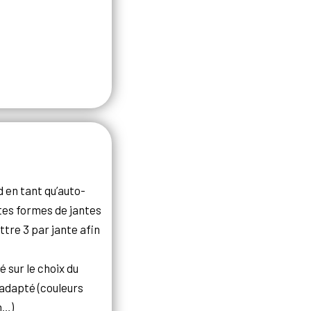
o
d en tant qu’auto-
ntes formes de jantes
ttre 3 par jante afin
é sur le choix du
 adapté (couleurs
m…)