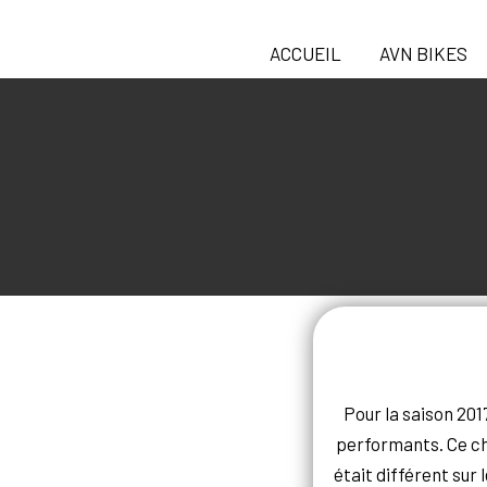
ACCUEIL
AVN BIKES
Aller
au
contenu
Pour la saison 201
performants. Ce ch
était différent sur