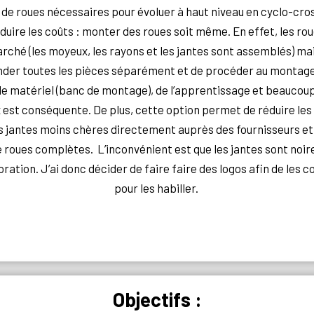
de roues nécessaires pour évoluer à haut niveau en cyclo-cross
éduire les coûts : monter des roues soit même. En effet, les ro
rché (les moyeux, les rayons et les jantes sont assemblés) mais
er toutes les pièces séparément et de procéder au montag
e matériel (banc de montage), de l’apprentissage et beaucoup
x est conséquente. De plus, cette option permet de réduire les
antes moins chères directement auprès des fournisseurs et 
 roues complètes. L’inconvénient est que les jantes sont noir
ration. J’ai donc décider de faire faire des logos afin de les co
pour les habiller.
Objectifs :