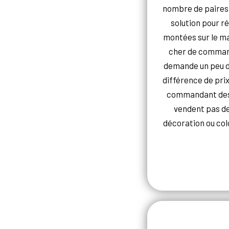
nombre de paires 
solution pour r
montées sur le ma
cher de command
demande un peu d
différence de pri
commandant des j
vendent pas de
décoration ou colo